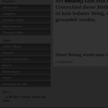
Mit
mhash()
kann man e
Projekte
Unterschied dieser Meth
Akkuservice
ist kein lesbarer String,
Coingalery
gewandelt werden.
Functions-Online
Meta Generator
Übungen-Online
Tipps
123RF - Photos
Abbuono
Dieser Beitrag wurde unter
Amazon Wunschliste
«
Fehlerteufel
Kress.it
Martin Koper
Neubi’s
Punktuelles im Web
Blog ...
... ist
18
Jahre,
3
Monate, und
13
Tage
online.