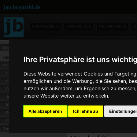
jan.bogutzki.de
COUNTERPIXEL
PIWIK PLUGIN
WEB-PROJEKTE
I
Home
Neue Funktionen und Kategorie
Blog-Themen
Ihre Privatsphäre ist uns wichti
Zu den bisherigen Kateg
Projekte
Unter der Kategorie we
Diese Website verwendet Cookies und Targeting T
Coingalery
Kryptographie und Hashw
ermöglichen und die Werbung, die Sie sehen, bes
Counterpixel
Hashfunktionen in der K
nutzen wir außerdem, um Ergebnisse zu messen
Functions-Online
unsere Website weiter zu entwickeln.
Jabubo
Mit dieser neuen Kateg
Metagenerator
einen die Funktion
hash
Alle akzeptieren
Ich lehne ab
Einstellunge
Piwik
Die Funktion
hash()
bie
Uebungen-Online
berechnen. Die Funktion
Verschiedenes