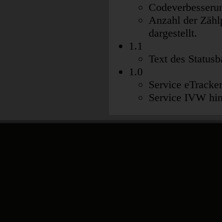
Codeverbesseru
Anzahl der Zählp
dargestellt.
1.1
Text des Statusb
1.0
Service eTracke
Service IVW hi