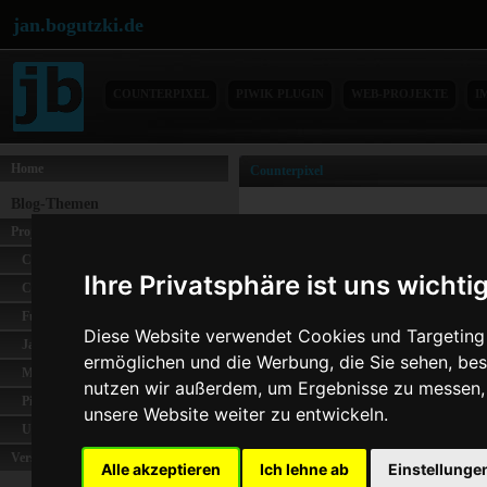
jan.bogutzki.de
COUNTERPIXEL
PIWIK PLUGIN
WEB-PROJEKTE
I
Home
Counterpixel
Blog-Themen
Diese Firefox-Erweiteru
Projekte
unterstützen Statistiksof
Coingalery
Counterpixel versucht h
Ihre Privatsphäre ist uns wichti
Counterpixel
egal welcher Anbieter o
Functions-Online
angezeigte Webseite, ega
Diese Website verwendet Cookies und Targeting T
Jabubo
ermöglichen und die Werbung, die Sie sehen, bes
Unterstützt werde folge
Metagenerator
nutzen wir außerdem, um Ergebnisse zu messen
Piwik
eStat
unsere Website weiter zu entwickeln.
Uebungen-Online
eTracker
Verschiedenes
Gallup
Alle akzeptieren
Ich lehne ab
Einstellunge