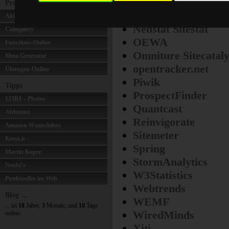
Google Analytics
(ur
Projekte
Infonline (IVW)
Akkuservice
Nedstat Sitestat
Coingalery
OEWA
Functions-Online
Omniture Sitecataly
Meta Generator
opentracker.net
Übungen-Online
Piwik
Tipps
ProspectFinder
123RF - Photos
Quantcast
Abbuono
Reinvigorate
Amazon Wunschliste
Sitemeter
Kress.it
Spring
Martin Koper
StormAnalytics
Neubi’s
W3Statistics
Punktuelles im Web
Webtrends
Blog ...
WEMF
... ist
18
Jahre,
3
Monate, und
10
Tage
WiredMinds
online.
Xiti