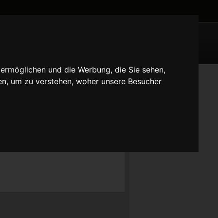
 ermöglichen und die Werbung, die Sie sehen,
en, um zu verstehen, woher unsere Besucher
responsive one. I hope you enjoy the “new” design