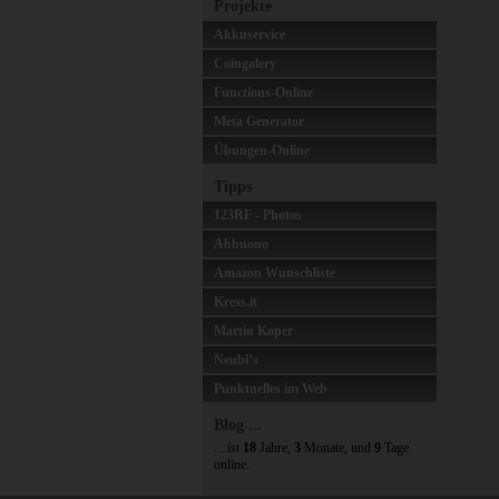
Projekte
Akkuservice
Coingalery
Functions-Online
Meta Generator
Übungen-Online
Tipps
123RF - Photos
Abbuono
Amazon Wunschliste
Kress.it
Martin Koper
Neubi’s
Punktuelles im Web
Blog ...
... ist
18
Jahre,
3
Monate, und
9
Tage
online.