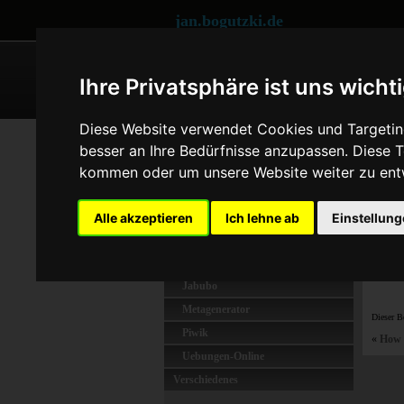
jan.bogutzki.de
COUNTERPIXEL
PIWIK P
Ihre Privatsphäre ist uns wicht
Diese Website verwendet Cookies und Targeting
Home
respons
besser an Ihre Bedürfnisse anzupassen. Diese
Blog-Themen
kommen oder um unsere Website weiter zu ent
I used 
Projekte
and use
Coingalery
Alle akzeptieren
Ich lehne ab
Einstellun
Counterpixel
Functions-Online
Jabubo
Metagenerator
Dieser B
Piwik
«
How t
Uebungen-Online
Verschiedenes