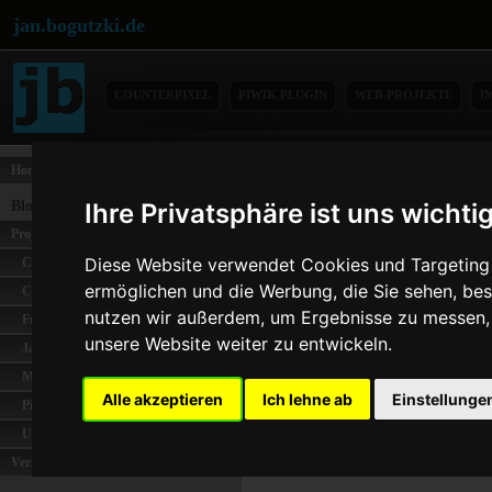
jan.bogutzki.de
COUNTERPIXEL
PIWIK PLUGIN
WEB-PROJEKTE
I
Home
SEOFlanken auf Platz 1
Blog-Themen
Ihre Privatsphäre ist uns wichti
Das Ende des
SEOFlan
Projekte
eingerichtete Seite ist s
Diese Website verwendet Cookies und Targeting T
Coingalery
ermöglichen und die Werbung, die Sie sehen, bes
Counterpixel
Resigniert habe ich alle
nutzen wir außerdem, um Ergebnisse zu messen
Functions-Online
nicht allzuviel passiert.
unsere Website weiter zu entwickeln.
Jabubo
vielleicht noch was im 
Metagenerator
Änderung reagieren wird
Alle akzeptieren
Ich lehne ab
Einstellunge
Piwik
Uebungen-Online
Verschiedenes