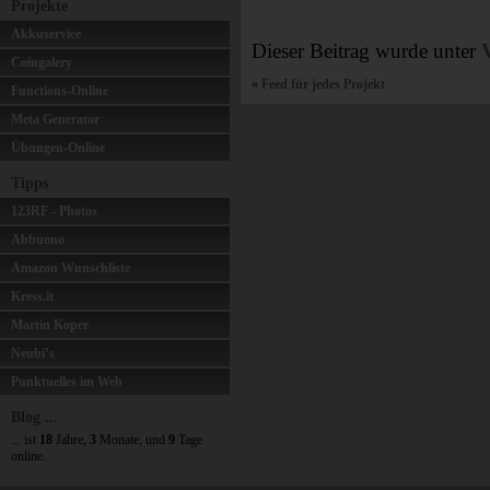
Projekte
Akkuservice
Dieser Beitrag wurde unter
Coingalery
«
Feed für jedes Projekt
Functions-Online
Meta Generator
Übungen-Online
Tipps
123RF - Photos
Abbuono
Amazon Wunschliste
Kress.it
Martin Koper
Neubi’s
Punktuelles im Web
Blog ...
... ist
18
Jahre,
3
Monate, und
9
Tage
online.