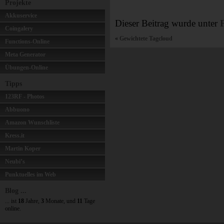
Projekte
Akkuservice
Dieser Beitrag wurde unter
Coingalery
«
Gewichtete Tagcloud
Functions-Online
Meta Generator
Übungen-Online
Tipps
123RF - Photos
Abbuono
Amazon Wunschliste
Kress.it
Martin Koper
Neubi’s
Punktuelles im Web
Blog ...
... ist
18
Jahre,
3
Monate, und
11
Tage
online.