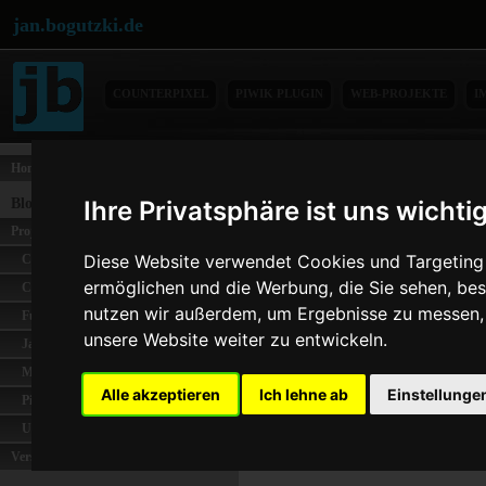
jan.bogutzki.de
COUNTERPIXEL
PIWIK PLUGIN
WEB-PROJEKTE
I
Home
Spanisch
Blog-Themen
Ihre Privatsphäre ist uns wichti
Nachdem die Nutzerzahle
Projekte
mich dazu durchgerungen
Diese Website verwendet Cookies und Targeting T
Coingalery
Es kann nun auch auf
s
ermöglichen und die Werbung, die Sie sehen, bes
Counterpixel
Funktionen sind bereits 
nutzen wir außerdem, um Ergebnisse zu messen
Functions-Online
den kommenden Tagen.
unsere Website weiter zu entwickeln.
Jabubo
Metagenerator
Viel Spass auf den “neu
Alle akzeptieren
Ich lehne ab
Einstellunge
Piwik
Uebungen-Online
Verschiedenes